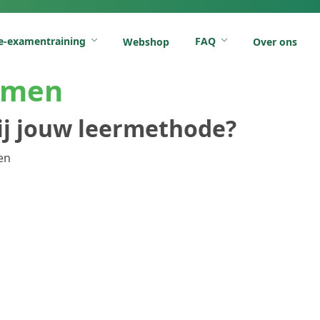
e-examentraining
FAQ
Webshop
Over ons
amen
ij jouw leermethode?
en