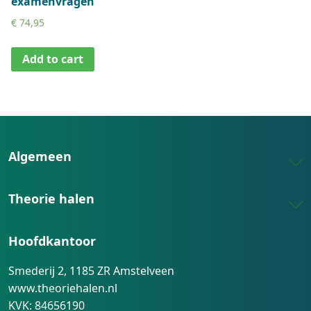
examenvragen
€
74,95
Add to cart
Algemeen
Theorie halen
Hoofdkantoor
Smederij 2, 1185 ZR Amstelveen
www.theoriehalen.nl
KVK: 84656190