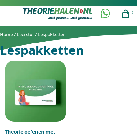
0
Home
/
Leerstof
/ Lespakketten
Lespakketten
Theorie oefenen met